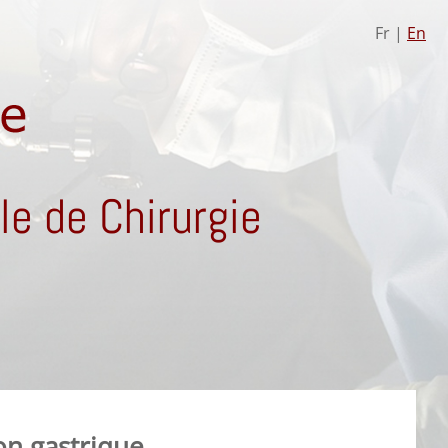
Fr |
En
e de Chirurgie
on gastrique