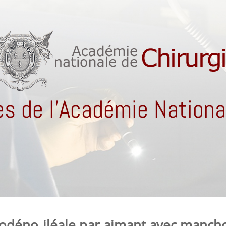
s de l'Académie National
uodéno‐iléale par aimant avec manch