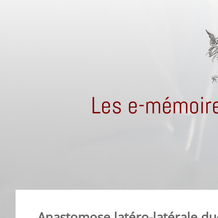
Les e-mémoire
Anastomose latéro-latérale d