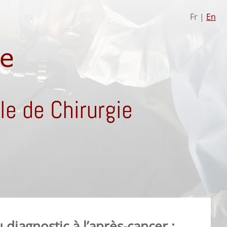
Fr |
En
e de Chirurgie
diagnostic à l’après-cancer :