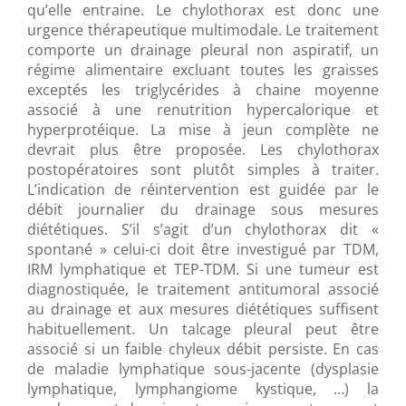
qu’elle entraine. Le chylothorax est donc une
urgence thérapeutique multimodale. Le traitement
comporte un drainage pleural non aspiratif, un
régime alimentaire excluant toutes les graisses
exceptés les triglycérides à chaine moyenne
associé à une renutrition hypercalorique et
hyperprotéique. La mise à jeun complète ne
devrait plus être proposée. Les chylothorax
postopératoires sont plutôt simples à traiter.
L’indication de réintervention est guidée par le
débit journalier du drainage sous mesures
diététiques. S’il s’agit d’un chylothorax dit «
spontané » celui-ci doit être investigué par TDM,
IRM lymphatique et TEP-TDM. Si une tumeur est
diagnostiquée, le traitement antitumoral associé
au drainage et aux mesures diététiques suffisent
habituellement. Un talcage pleural peut être
associé si un faible chyleux débit persiste. En cas
de maladie lymphatique sous-jacente (dysplasie
lymphatique, lymphangiome kystique, …) la