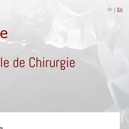
Fr |
En
e de Chirurgie
e