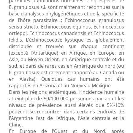
parmi les populations humaines. Cinq espèces de
E. granulosus s.l. sont maintenant reconnues sur la
base d’analyses phylogénétiques et de la spécificité
de l’hôte parasitaire ; Echinoccocus granulosus
sensu stricto, Echinoccocus equinus, Echinoccocus
ortleppi, Echinoccocus canadensis et Echinoccocus
felidis. L’échinoccocose kystique est globalement
distribuée et trouvée sur chaque continent
(excepté l’Antartique) en Afrique, en Europe, en
Asie, au Moyen Orient, en Amérique centrale et du
sud, et dans de rares cas en Amérique du nord (ou
E. granulosus est rarement rapporté au Canada ou
en Alaska). Quelques cas humains ont été
rapportés en Arizona et au Nouveau Mexique.
Dans les régions endémiques, l’incidence humaine
atteint plus de 50/100 000 personnes par an et les
niveaux de prévalence aussi élevés que 5%-10%
peuvent se rencontrer dans certains endroits de
l’Argentine l’est de l’Afrique, l’Asie centrale et la
Chine.
En Europe de l’Ouest et du Nord, après