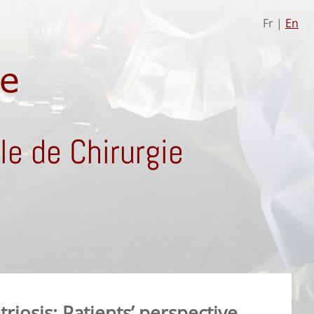
Fr |
En
e de Chirurgie
riosis: Patients’ perspective