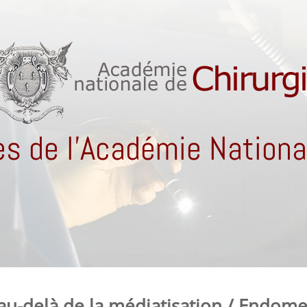
s de l'Académie National
au-delà de la médiatisation / Endomet