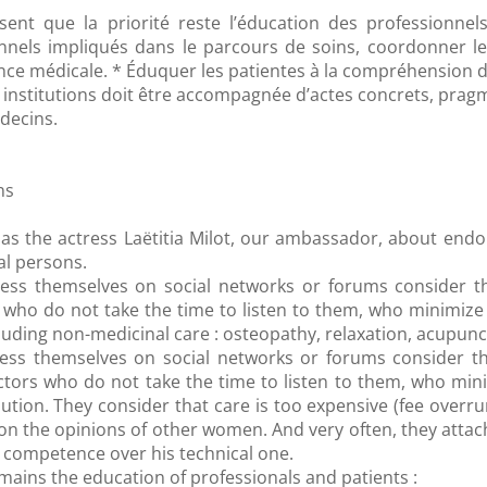
nt que la priorité reste l’éducation des professionnel
nels impliqués dans le parcours de soins, coordonner le
ance médicale. * Éduquer les patientes à la compréhension de
s institutions doit être accompagnée d’actes concrets, pragm
édecins.
ns
 as the actress Laëtitia Milot, our ambassador, about end
al persons.
ess themselves on social networks or forums consider t
 who do not take the time to listen to them, who minimize
cluding non-medicinal care : osteopathy, relaxation, acupunct
ess themselves on social networks or forums consider 
ctors who do not take the time to listen to them, who min
olution. They consider that care is too expensive (fee overr
on the opinions of other women. And very often, they atta
 competence over his technical one.
ains the education of professionals and patients :