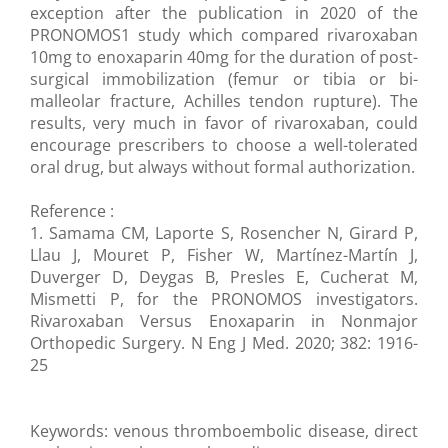
exception after the publication in 2020 of the
PRONOMOS1 study which compared rivaroxaban
10mg to enoxaparin 40mg for the duration of post-
surgical immobilization (femur or tibia or bi-
malleolar fracture, Achilles tendon rupture). The
results, very much in favor of rivaroxaban, could
encourage prescribers to choose a well-tolerated
oral drug, but always without formal authorization.
Reference :
1. Samama CM, Laporte S, Rosencher N, Girard P,
Llau J, Mouret P, Fisher W, Martínez-Martín J,
Duverger D, Deygas B, Presles E, Cucherat M,
Mismetti P, for the PRONOMOS investigators.
Rivaroxaban Versus Enoxaparin in Nonmajor
Orthopedic Surgery. N Eng J Med. 2020; 382: 1916-
25
Keywords: venous thromboembolic disease, direct