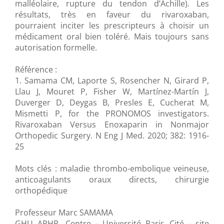
malléolaire, rupture du tendon d’Achille). Les
résultats, très en faveur du rivaroxaban,
pourraient inciter les prescripteurs à choisir un
médicament oral bien toléré. Mais toujours sans
autorisation formelle.
Référence :
1. Samama CM, Laporte S, Rosencher N, Girard P,
Llau J, Mouret P, Fisher W, Martínez-Martín J,
Duverger D, Deygas B, Presles E, Cucherat M,
Mismetti P, for the PRONOMOS investigators.
Rivaroxaban Versus Enoxaparin in Nonmajor
Orthopedic Surgery. N Eng J Med. 2020; 382: 1916-
25
Mots clés : maladie thrombo-embolique veineuse,
anticoagulants oraux directs, chirurgie
orthopédique
Professeur Marc SAMAMA
GHU APHP. Centre - Université Paris Cité - site