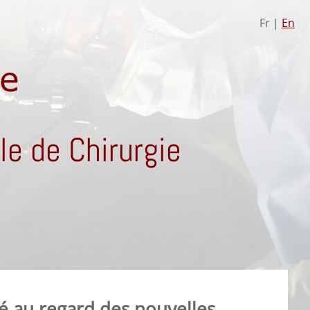
Fr |
En
e de Chirurgie
té au regard des nouvelles