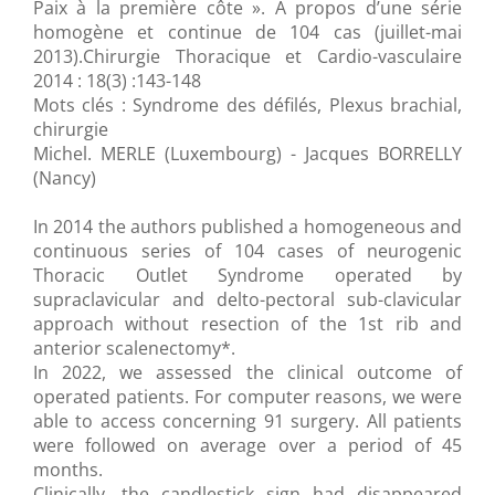
Paix à la première côte ». A propos d’une série
homogène et continue de 104 cas (juillet-mai
2013).Chirurgie Thoracique et Cardio-vasculaire
2014 : 18(3) :143-148
Mots clés : Syndrome des défilés, Plexus brachial,
chirurgie
Michel. MERLE (Luxembourg) - Jacques BORRELLY
(Nancy)
In 2014 the authors published a homogeneous and
continuous series of 104 cases of neurogenic
Thoracic Outlet Syndrome operated by
supraclavicular and delto-pectoral sub-clavicular
approach without resection of the 1st rib and
anterior scalenectomy*.
In 2022, we assessed the clinical outcome of
operated patients. For computer reasons, we were
able to access concerning 91 surgery. All patients
were followed on average over a period of 45
months.
Clinically, the candlestick sign had disappeared