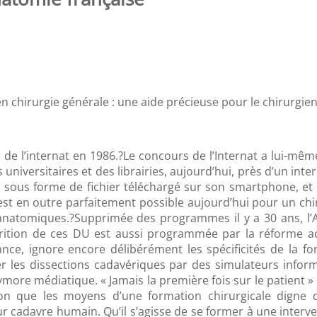
n chirurgie générale : une aide précieuse pour le chirurgien 
l’internat en 1986.?Le concours de l’Internat a lui-même d
niversitaires et des librairies, aujourd’hui, près d’un inte
 sous forme de fichier téléchargé sur son smartphone, et l
st en outre parfaitement possible aujourd’hui pour un chir
anatomiques.?Supprimée des programmes il y a 30 ans, l’A
parition de ces DU est aussi programmée par la réforme 
ce, ignore encore délibérément les spécificités de la for
r les dissections cadavériques par des simulateurs infor
xymore médiatique. « Jamais la première fois sur le patient
ion que les moyens d’une formation chirurgicale digne
r cadavre humain. Qu’il s’agisse de se former à une interv