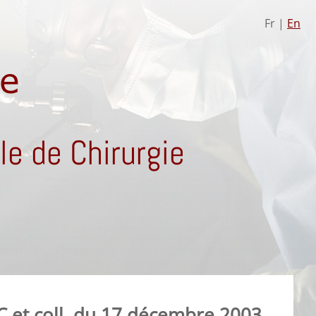
Fr |
En
e de Chirurgie
 et coll. du 17 décembre 2003