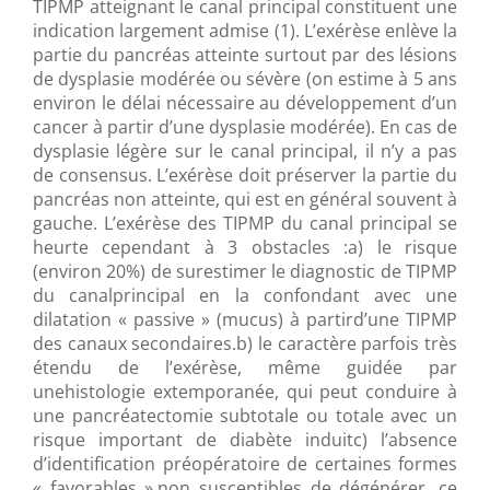
TIPMP atteignant le canal principal constituent une
indication largement admise (1). L’exérèse enlève la
partie du pancréas atteinte surtout par des lésions
de dysplasie modérée ou sévère (on estime à 5 ans
environ le délai nécessaire au développement d’un
cancer à partir d’une dysplasie modérée). En cas de
dysplasie légère sur le canal principal, il n’y a pas
de consensus. L’exérèse doit préserver la partie du
pancréas non atteinte, qui est en général souvent à
gauche. L’exérèse des TIPMP du canal principal se
heurte cependant à 3 obstacles :a) le risque
(environ 20%) de surestimer le diagnostic de TIPMP
du canalprincipal en la confondant avec une
dilatation « passive » (mucus) à partird’une TIPMP
des canaux secondaires.b) le caractère parfois très
étendu de l’exérèse, même guidée par
unehistologie extemporanée, qui peut conduire à
une pancréatectomie subtotale ou totale avec un
risque important de diabète induitc) l’absence
d’identification préopératoire de certaines formes
« favorables »,non susceptibles de dégénérer, ce