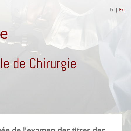
Fr |
En
e de Chirurgie
ée de l'examen des titres des