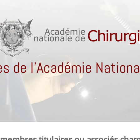
s de l'Académie National
membres titulaires ou associés charg