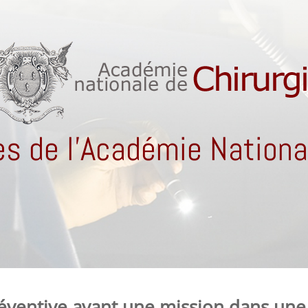
s de l'Académie National
réventive avant une mission dans un