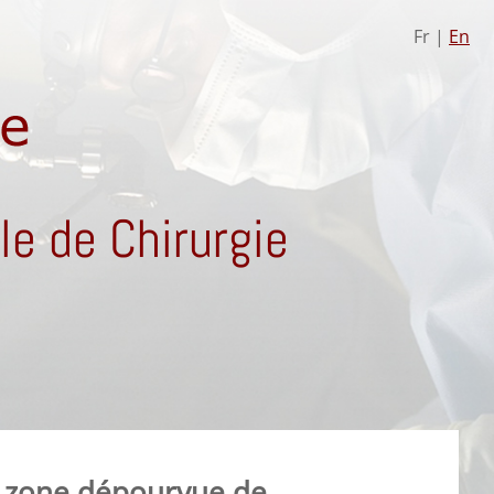
Fr |
En
e de Chirurgie
e zone dépourvue de