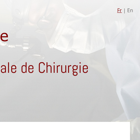
Fr
| En
le de Chirurgie