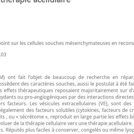
oint sur les cellules souches mésenchymateuses en reconstr
.03
) ont fait l’objet de beaucoup de recherche en réparat
sèdent des caractères souches, aussi le postulat à été fait
 les effets thérapeutiques reposaient majoritairement sur 
dants ou pro-angiogéniques par des interactions directes a
ers facteurs. Les vésicules extracellulaires (VE), sont de
galement des facteurs solubles (cytokines, facteurs de cr
 , ou « sécrétome », reproduit en large partie les effets bi
uer de la thérapie cellulaire vers une thérapie acellulair
s. Réputés plus faciles à conserver, congelés ou même lyophi