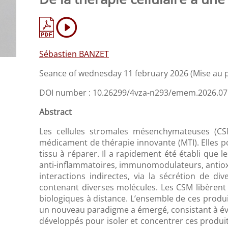
Sébastien BANZET
Seance of wednesday 11 february 2026 (Mise au p
DOI number : 10.26299/4vza-n293/emem.2026.07
Abstract
Les cellules stromales mésenchymateuses (CSM
médicament de thérapie innovante (MTI). Elles pos
tissu à réparer. Il a rapidement été établi que
anti-inflammatoires, immunomodulateurs, antioxy
interactions indirectes, via la sécrétion de div
contenant diverses molécules. Les CSM libèrent é
biologiques à distance. L’ensemble de ces produits
un nouveau paradigme a émergé, consistant à évol
développés pour isoler et concentrer ces produit