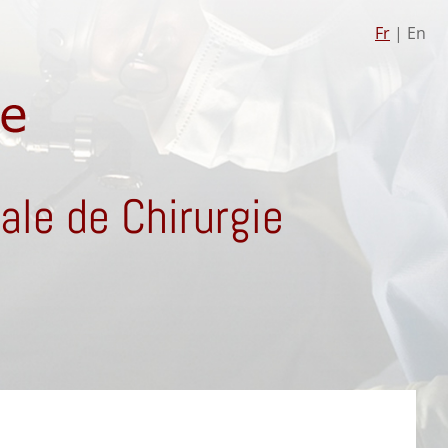
Fr
| En
le de Chirurgie