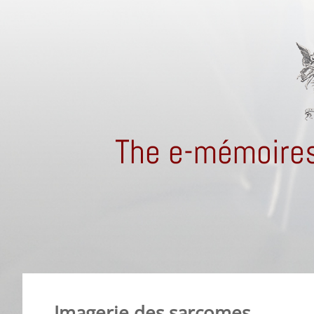
The e-mémoires
Imagerie des sarcomes