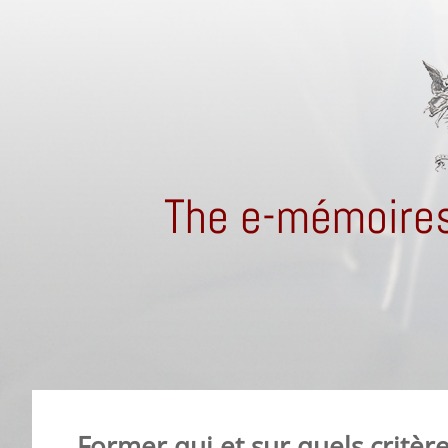
The e-mémoires
Former qui et sur quels critèr