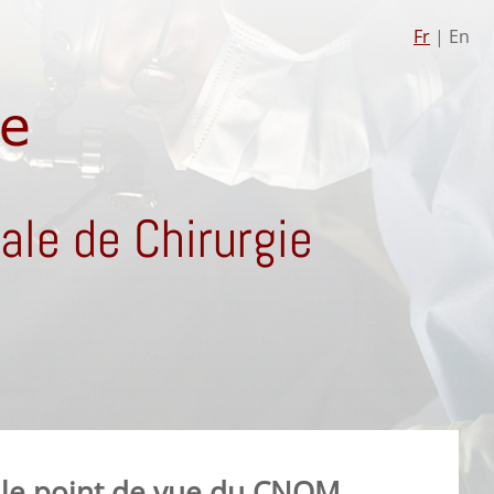
Fr
| En
le de Chirurgie
 - le point de vue du CNOM