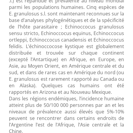
.l.) est répandue et prévalente au niveau mondial
parmi les populations humaines. Cinq espèces de
E. granulosus s.l. sont maintenant reconnues sur la
base d’analyses phylogénétiques et de la spécificité
de l’hôte parasitaire ; Echinoccocus granulosus
sensu stricto, Echinoccocus equinus, Echinoccocus
ortleppi, Echinoccocus canadensis et Echinoccocus
felidis. L’échinoccocose kystique est globalement
distribuée et trouvée sur chaque continent
(excepté l’Antartique) en Afrique, en Europe, en
Asie, au Moyen Orient, en Amérique centrale et du
sud, et dans de rares cas en Amérique du nord (ou
E. granulosus est rarement rapporté au Canada ou
en Alaska). Quelques cas humains ont été
rapportés en Arizona et au Nouveau Mexique.
Dans les régions endémiques, l’incidence humaine
atteint plus de 50/100 000 personnes par an et les
niveaux de prévalence aussi élevés que 5%-10%
peuvent se rencontrer dans certains endroits de
l’Argentine l’est de l’Afrique, l’Asie centrale et la
Chine.