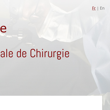
Fr
| En
le de Chirurgie