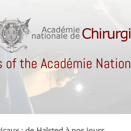
 of the Académie Nationa
caux ; de Halsted à nos jours