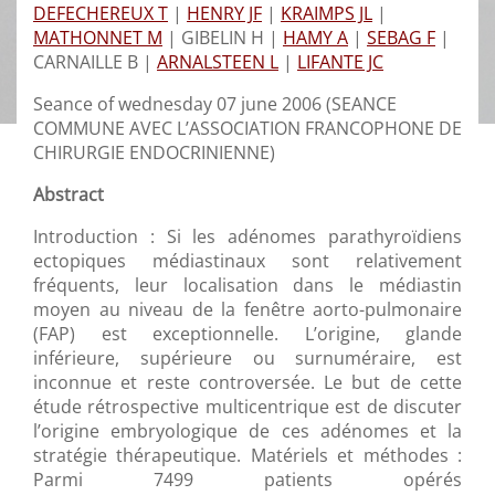
DEFECHEREUX T
|
HENRY JF
|
KRAIMPS JL
|
MATHONNET M
|
GIBELIN H |
HAMY A
|
SEBAG F
|
CARNAILLE B |
ARNALSTEEN L
|
LIFANTE JC
Seance of wednesday 07 june 2006 (SEANCE
COMMUNE AVEC L’ASSOCIATION FRANCOPHONE DE
CHIRURGIE ENDOCRINIENNE)
Abstract
Introduction : Si les adénomes parathyroïdiens
ectopiques médiastinaux sont relativement
fréquents, leur localisation dans le médiastin
moyen au niveau de la fenêtre aorto-pulmonaire
(FAP) est exceptionnelle. L’origine, glande
inférieure, supérieure ou surnuméraire, est
inconnue et reste controversée. Le but de cette
étude rétrospective multicentrique est de discuter
l’origine embryologique de ces adénomes et la
stratégie thérapeutique. Matériels et méthodes :
Parmi 7499 patients opérés