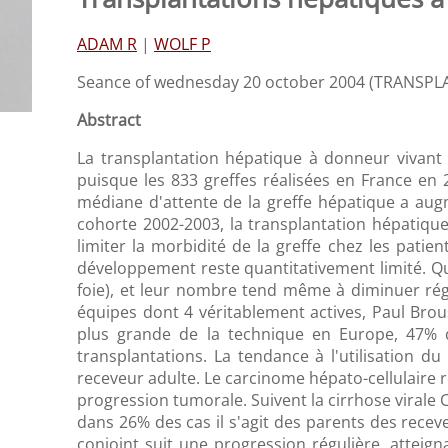
ADAM R
|
WOLF P
Seance of wednesday 20 october 2004 (TRANSP
Abstract
La transplantation hépatique à donneur vivant 
puisque les 833 greffes réalisées en France en 
médiane d'attente de la greffe hépatique a augm
cohorte 2002-2003, la transplantation hépatique 
limiter la morbidité de la greffe chez les patie
développement reste quantitativement limité. Qu
foie), et leur nombre tend même à diminuer régu
équipes dont 4 véritablement actives, Paul Brou
plus grande de la technique en Europe, 47% 
transplantations. La tendance à l'utilisation d
receveur adulte. Le carcinome hépato-cellulaire re
progression tumorale. Suivent la cirrhose virale 
dans 26% des cas il s'agit des parents des rece
conjoint suit une progression régulière, atteig