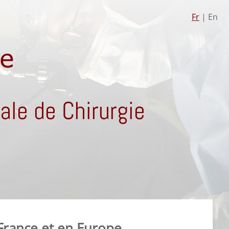
Fr
| En
le de Chirurgie
 France et en Europe.