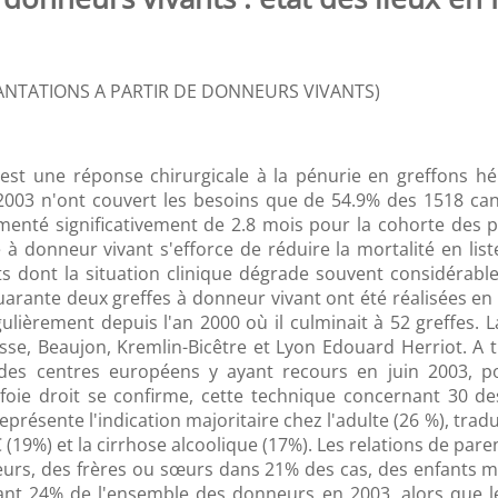
LANTATIONS A PARTIR DE DONNEURS VIVANTS)
est une réponse chirurgicale à la pénurie en greffons h
2003 n'ont couvert les besoins que de 54.9% des 1518 can
enté significativement de 2.8 mois pour la cohorte des pa
à donneur vivant s'efforce de réduire la mortalité en lis
nts dont la situation clinique dégrade souvent considérab
arante deux greffes à donneur vivant ont été réalisées en
lièrement depuis l'an 2000 où il culminait à 52 greffes. 
sse, Beaujon, Kremlin-Bicêtre et Lyon Edouard Herriot. A
des centres européens y ayant recours en juin 2003, po
u foie droit se confirme, cette technique concernant 30 d
présente l'indication majoritaire chez l'adulte (26 %), tradu
C (19%) et la cirrhose alcoolique (17%). Les relations de par
veurs, des frères ou sœurs dans 21% des cas, des enfants 
nant 24% de l'ensemble des donneurs en 2003, alors que le