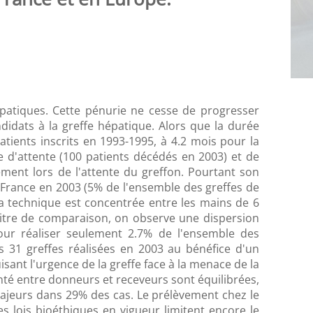
épatiques. Cette pénurie ne cesse de progresser
didats à la greffe hépatique. Alors que la durée
tients inscrits en 1993-1995, à 4.2 mois pour la
te d'attente (100 patients décédés en 2003) et de
lement lors de l'attente du greffon. Pourtant son
 France en 2003 (5% de l'ensemble des greffes de
La technique est concentrée entre les mains de 6
 titre de comparaison, on observe une dispersion
ur réaliser seulement 2.7% de l'ensemble des
es 31 greffes réalisées en 2003 au bénéfice d'un
isant l'urgence de la greffe face à la menace de la
enté entre donneurs et receveurs sont équilibrées,
majeurs dans 29% des cas. Le prélèvement chez le
s lois bioéthiques en vigueur limitent encore le