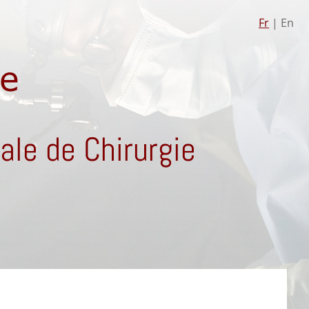
Fr
| En
le de Chirurgie