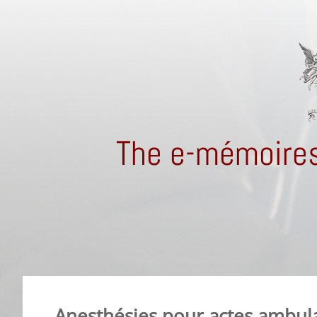
The e-mémoires
Anesthésies pour actes ambul