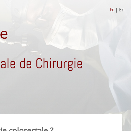
Fr
| En
le de Chirurgie
ie colorectale ?