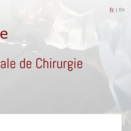
Fr
| En
le de Chirurgie