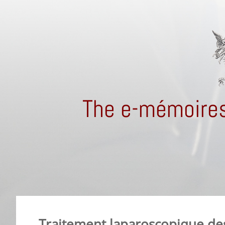
The e-mémoires
Traitement laparoscopique de